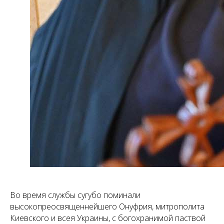
Во время службы сугубо поминали
высокопреосвященнейшего Онуфрия, митрополита
Киевского и всея Украины, с богохранимой паствой