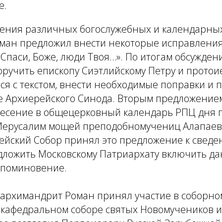
е.
дения различных богослужебных и календарны
ман предложил внести некоторые исправления 
Спаси, Боже, люди Твоя…». По итогам обсужден
оручить епископу Сиэтлийскому Петру и прото
ся с текстом, внести необходимые поправки и 
е Архиерейского Синода. Вторым предложение
несение в общецерковный календарь РПЦ дня 
Иерусалим мощей преподобномучениц Алапаевс
ейский Собор принял это предложение к сведе
дложить Московскому Патриархату включить да
 поминовение.
я архимандрит Роман принял участие в соборн
в кафедральном соборе святых Новомучеников и