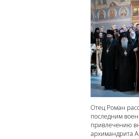
Отец Роман расс
последним военн
привлечению вн
архимандрита Ан