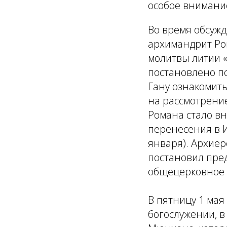
особое внимани
Во время обсуж
архимандрит Ро
молитвы литии «
постановлено п
Гану ознакомить
на рассмотрени
Романа стало в
перенесения в 
января). Архиер
постановил пре
общецерковное
В пятницу 1 ма
богослужении, 