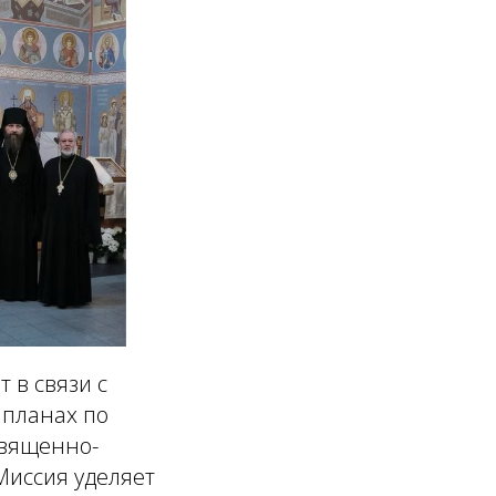
 в связи с
 планах по
священно-
Миссия уделяет