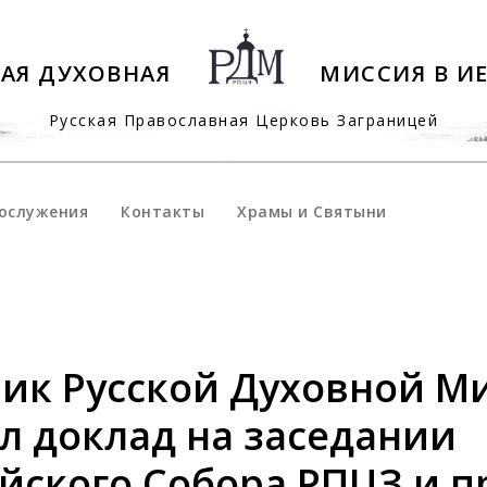
КАЯ ДУХОВНАЯ
МИССИЯ В И
Русская Православная Церковь Заграницей
ослужения
Контакты
Храмы и Святыни
ик Русской Духовной М
л доклад на заседании
йского Собора РПЦЗ и п