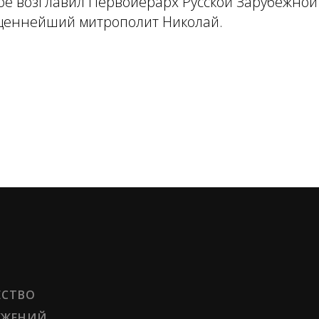
ое возглавил Первоиерарх Русской Зарубежно
щеннейший митрополит Николай.
ЕСТВО
УЖЕНИЙ