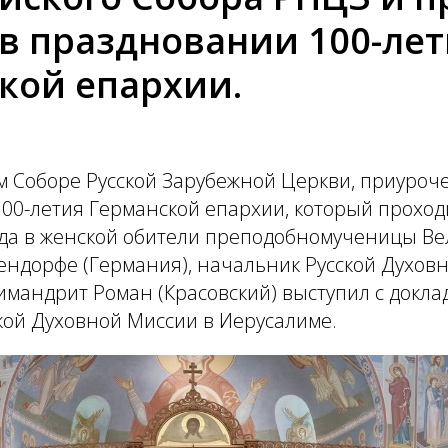
 в праздновании 100-ле
кой епархии.
м Соборе Русской Зарубежной Церкви, приуроч
0-летия Германской епархии, который проходи
года в женской обители преподобномученицы В
ендорфе (Германия), начальник Русской Духов
имандрит Роман (Красовский) выступил с докл
кой Духовной Миссии в Иерусалиме.