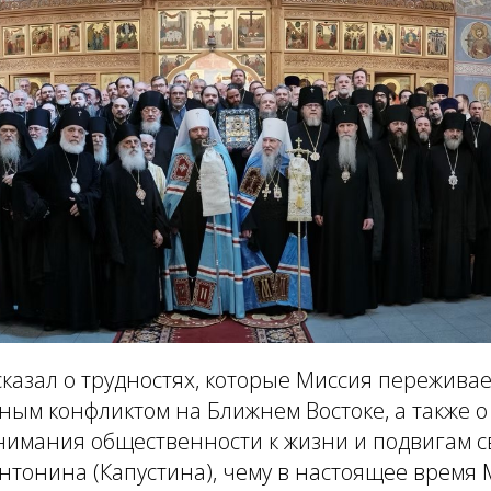
казал о трудностях, которые Миссия переживает
ым конфликтом на Ближнем Востоке, а также о
имания общественности к жизни и подвигам 
тонина (Капустина), чему в настоящее время 