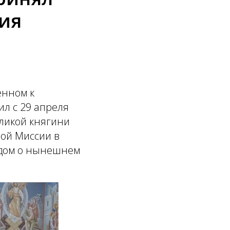
тия
енном к
л с 29 апреля
еликой княгини
ной Миссии в
адом о нынешнем