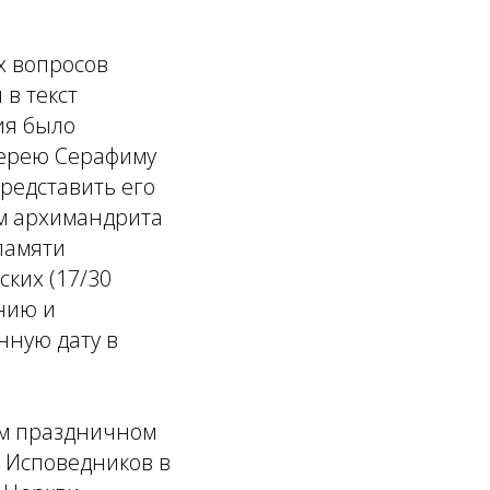
х вопросов
в текст
ия было
иерею Серафиму
представить его
м архимандрита
памяти
ких (17/30
нию и
нную дату в
ом праздничном
 Исповедников в