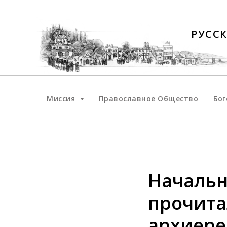
РУСС
Миссия
Православное Общество
Бог
Начальн
прочита
архиере